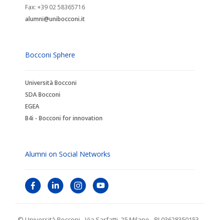
Fax: +39 02 58365716
alumni@unibocconi.it
Bocconi Sphere
Università Bocconi
SDA Bocconi
EGEA
B4i - Bocconi for innovation
Alumni on Social Networks
© Università Bocconi - Via Sarfatti, 25 Milano - PI 03628350153