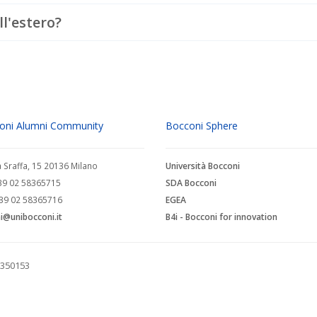
ll'estero?
oni Alumni Community
Bocconi Sphere
a Sraffa, 15 20136 Milano
Università Bocconi
+39 02 58365715
SDA Bocconi
+39 02 58365716
EGEA
i@unibocconi.it
B4i - Bocconi for innovation
28350153