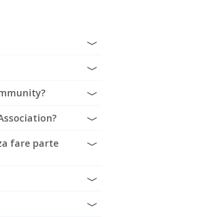
Community?
Association?
za fare parte