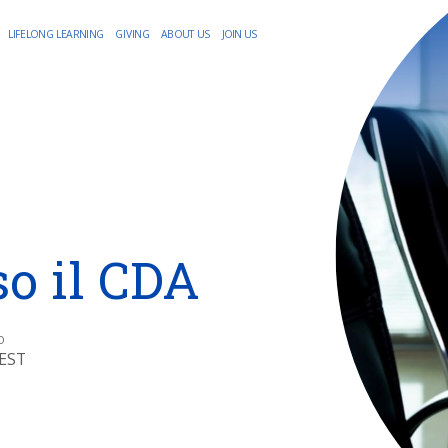
LIFELONG LEARNING
GIVING
ABOUT US
JOIN US
so il CDA
O
CEST