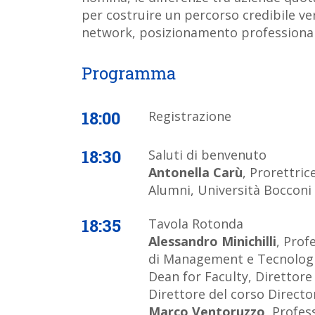
per costruire un percorso credibile ve
network, posizionamento professional
18:00
Registrazione
18:30
Saluti di benvenuto
Antonella Carù
, Prorettric
Alumni, Università Bocconi
18:35
Tavola Rotonda
Alessandro Minichilli
, Prof
di Management e Tecnologia
Dean for Faculty, Direttor
Direttore del corso Direct
Marco Ventoruzzo
, Profes