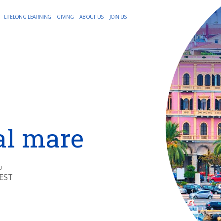
LIFELONG LEARNING
GIVING
ABOUT US
JOIN US
 al mare
O
CEST