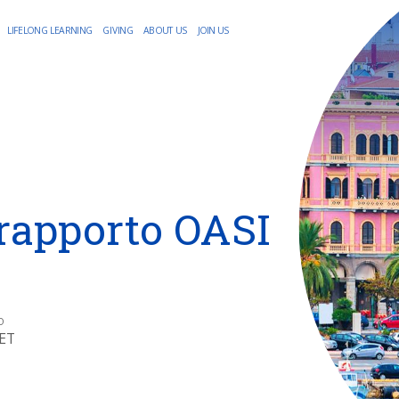
LIFELONG LEARNING
GIVING
ABOUT US
JOIN US
rapporto OASI
O
CET