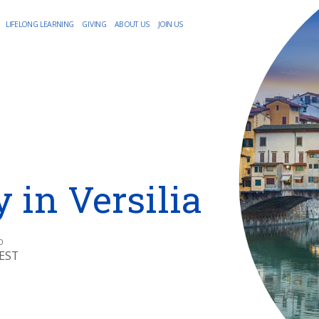
LIFELONG LEARNING
GIVING
ABOUT US
JOIN US
 in Versilia
O
CEST