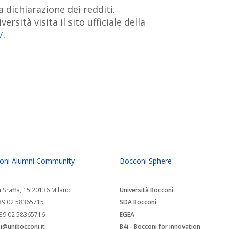
 dichiarazione dei redditi.
rsità visita il sito ufficiale della
/
.
oni Alumni Community
Bocconi Sphere
a Sraffa, 15 20136 Milano
Università Bocconi
+39 02 58365715
SDA Bocconi
+39 02 58365716
EGEA
i@unibocconi.it
B4i - Bocconi for innovation