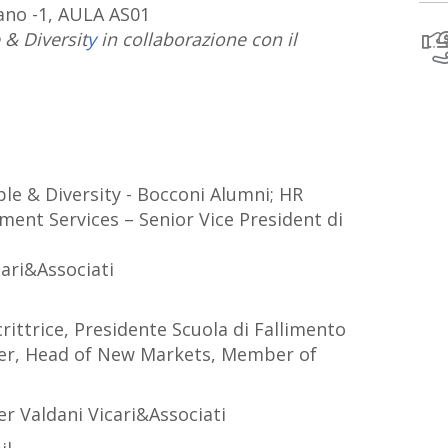
iano -1, AULA AS01
 & Diversit
y
in collaborazione con il
le & Diversity - Bocconi Alumni; HR
ent Services – Senior Vice President di
cari&Associati
crittrice, Presidente Scuola di Fallimento
cer, Head of New Markets, Member of
er Valdani Vicari&Associati