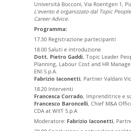
Università Bocconi, Via Roentgen 1, P
L'evento è organizzato dal Topic People
Career Advice.
Programma:
17.30 Registrazione partecipanti
18.00 Saluti e introduzione
Dott. Pietro Gaddi
, Topic Leader Peop
Planning, Labour Cost and HR Managem
ENI S.p.A.
Fabrizio Iaconetti
, P
artner Valdani Vi
18.20 Interventi
Francesca Corrado
, Imprenditrice e s
Francesco Baroncelli
, Chief M&A Offi
CDA at WIIT S.p.A
Moderatore:
Fabrizio Iaconetti
, Partn