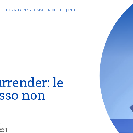
LIFELONG LEARNING
GIVING
ABOUT US
JOIN US
rrender: le
esso non
O
CEST