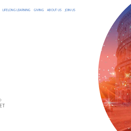
LIFELONG LEARNING
GIVING
ABOUT US
JOIN US
O
CET