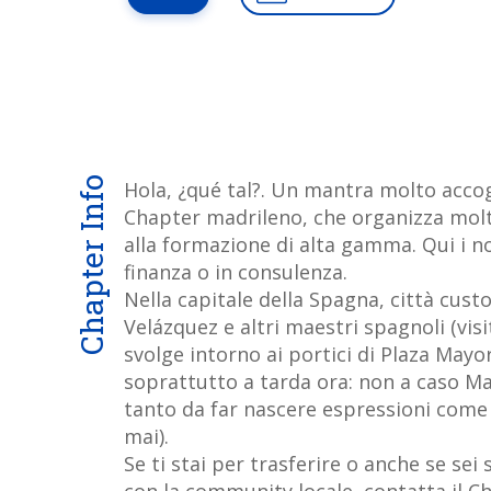
Chapter Info
Hola, ¿qué tal?. Un mantra molto accog
Chapter madrileno, che organizza molti i
alla formazione di alta gamma. Qui i n
finanza o in consulenza.
Nella capitale della Spagna, città cust
Velázquez e altri maestri spagnoli (visit
svolge intorno ai portici di Plaza Mayor
soprattutto a tarda ora: non a caso Mad
tanto da far nascere espressioni com
mai).
Se ti stai per trasferire o anche se sei
con la community locale, contatta il C