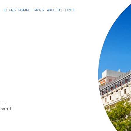
LIFELONG LEARNING
GIVING
ABOUT US
JOIN US
PTER
eventi