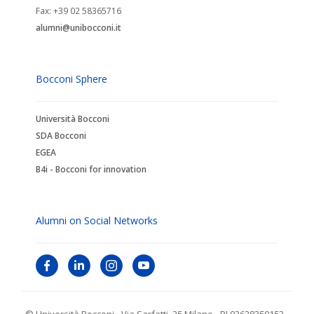
Fax: +39 02 58365716
alumni@unibocconi.it
Bocconi Sphere
Università Bocconi
SDA Bocconi
EGEA
B4i - Bocconi for innovation
Alumni on Social Networks
© Università Bocconi - Via Sarfatti, 25 Milano - PI 03628350153