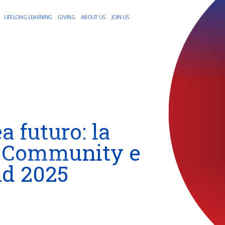
LIFELONG LEARNING
GIVING
ABOUT US
JOIN US
a futuro: la
a Community e
nd 2025