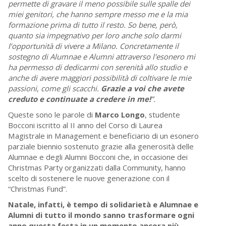
permette di gravare il meno possibile sulle spalle dei
miei genitori, che hanno sempre messo me e la mia
formazione prima di tutto il resto. So bene, però,
quanto sia impegnativo per loro anche solo darmi
l’opportunità di vivere a Milano. Concretamente il
sostegno di Alumnae e Alumni attraverso l'esonero mi
ha permesso di dedicarmi con serenità allo studio e
anche di avere maggiori possibilità di coltivare le mie
passioni, come gli scacchi.
Grazie a voi che avete
creduto e continuate a credere in me!
”.
Queste sono le parole di
Marco Longo
, studente
Bocconi iscritto al II anno del Corso di Laurea
Magistrale in Management e beneficiario di un esonero
parziale biennio sostenuto grazie alla generosità delle
Alumnae e degli Alumni Bocconi che, in occasione dei
Christmas Party organizzati dalla Community, hanno
scelto di sostenere le nuove generazione con il
“Christmas Fund”.
Natale, infatti, è tempo di solidarietà e Alumnae e
Alumni di tutto il mondo sanno trasformare ogni
anno questa festa in un momento ancora più